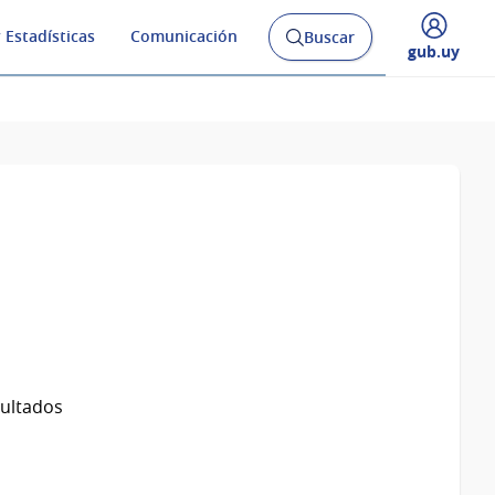
 Estadísticas
Comunicación
Buscar
Abrir
Desplegar
gub.uy
buscador
menú
y
de
sultados