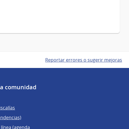
Reportar errores o sugerir mejoras
 la comunidad
scalías
endencias)
 línea (agenda