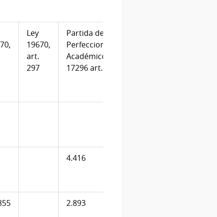
Ley
Partida de
Partida de
70,
19670,
Perfeccionamiento
Capacitación
art.
Académico - Ley
Técnica - Ley
297
17296 art. 330
17296 art.
332
4.416
855
2.893