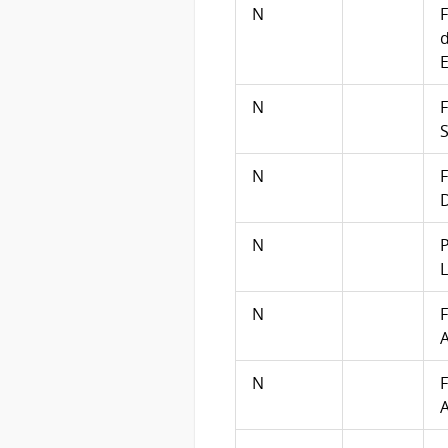
N
F
E
N
F
N
F
N
P
N
F
N
F