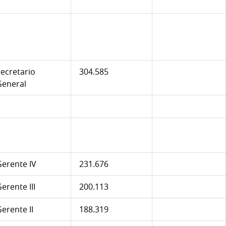
ecretario
304.585
General
erente IV
231.676
erente III
200.113
erente II
188.319