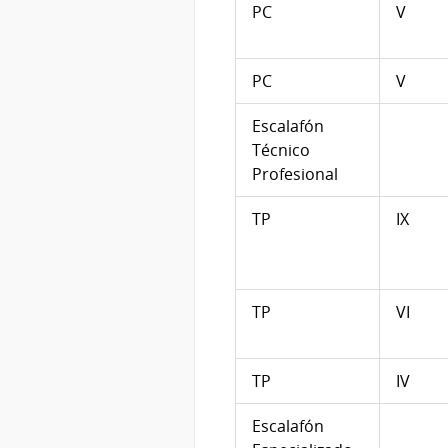
PC
V
PC
V
Escalafón
Técnico
Profesional
TP
IX
TP
VI
TP
IV
Escalafón