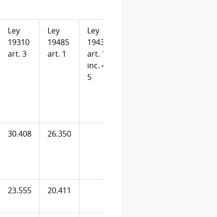
Ley
Ley
Ley
Partida de
19310
19485
19438
Perfeccionamiento
art. 3
art. 1
art. 145
Académico - Ley
inc. 4 y
17296 art. 330
5
30.408
26.350
6.841
23.555
20.411
6.081