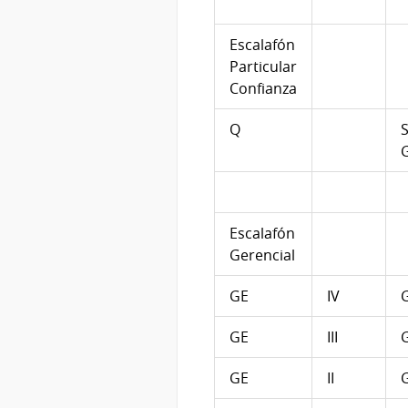
Escalafón
Particular
Confianza
Q
S
Escalafón
Gerencial
GE
IV
G
GE
III
G
GE
II
G