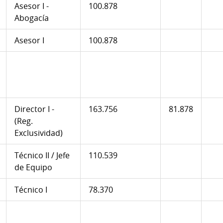
Asesor I -
100.878
Abogacía
Asesor I
100.878
Director I -
163.756
81.878
(Reg.
Exclusividad)
Técnico II / Jefe
110.539
de Equipo
Técnico I
78.370