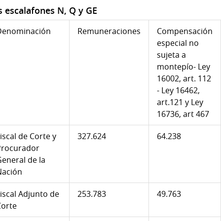
 escalafones N, Q y GE
Denominación
Remuneraciones
Compensación
especial no
sujeta a
montepío- Ley
16002, art. 112
- Ley 16462,
art.121 y Ley
16736, art 467
iscal de Corte y
327.624
64.238
Procurador
eneral de la
Nación
iscal Adjunto de
253.783
49.763
Corte