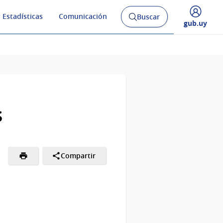
 Estadísticas
Comunicación
Buscar
Abrir
Desplegar
gub.uy
buscador
menú
y
de
s
Compartir