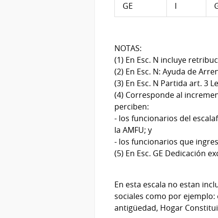
GE
I
G
NOTAS:
(1) En Esc. N incluye retrib
(2) En Esc. N: Ayuda de Arr
(3) En Esc. N Partida art. 3 
(4) Corresponde al incremento
perciben:
- los funcionarios del escal
la AMFU; y
- los funcionarios que ingre
(5) En Esc. GE Dedicación ex
En esta escala no estan inc
sociales como por ejemplo: 
antigüedad, Hogar Constitui