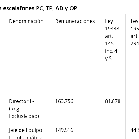
 escalafones PC, TP, AD y OP
Denominación
Remuneraciones
Ley
Ley
19438
196
art.
art.
145
294
inc. 4
y 5
Director I -
163.756
81.878
(Reg.
Exclusividad)
Jefe de Equipo
149.516
44.
II - Informática