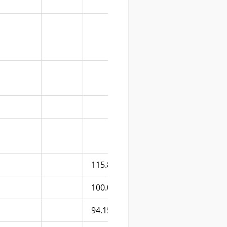
115.837
6.081
100.056
4.416
94.159
4.416