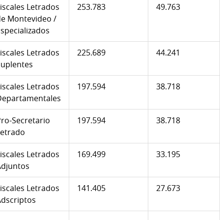
iscales Letrados
253.783
49.763
de Montevideo /
specializados
iscales Letrados
225.689
44.241
Suplentes
iscales Letrados
197.594
38.718
Departamentales
ro-Secretario
197.594
38.718
Letrado
iscales Letrados
169.499
33.195
Adjuntos
iscales Letrados
141.405
27.673
Adscriptos