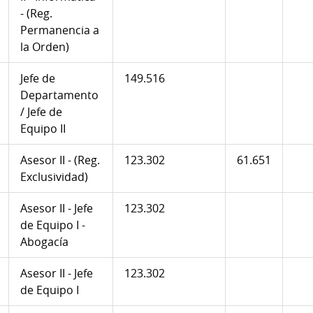
- (Reg.
Permanencia a
la Orden)
Jefe de
149.516
Departamento
/ Jefe de
Equipo II
Asesor II - (Reg.
123.302
61.651
Exclusividad)
Asesor II - Jefe
123.302
de Equipo I -
Abogacía
Asesor II - Jefe
123.302
de Equipo I