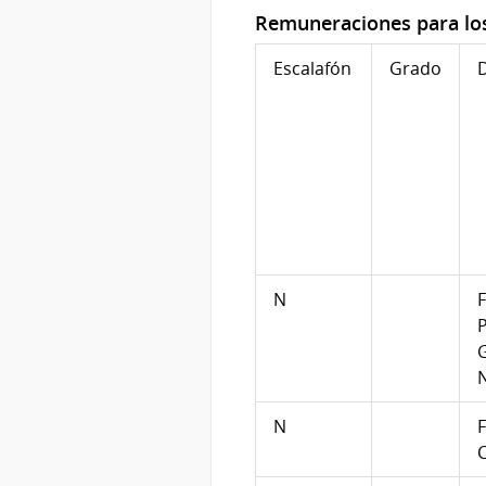
Remuneraciones para los
Escalafón
Grado
N
F
G
N
F