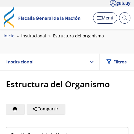
gub.uy
Abrir
Desplegar
Menú
Fiscalía General de la Nación
busc
Ruta
Inicio
Institucional
Estructura del organismo
de
navegación
Institucional
Filtros
Estructura del Organismo
Compartir