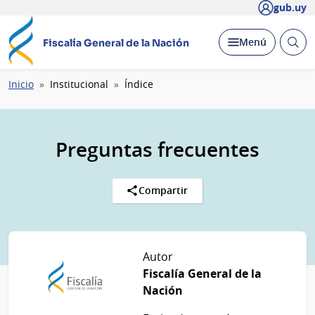
gub.uy
Abrir
Desplegar
Menú
Fiscalía General de la Nación
busc
Ruta
Inicio
Institucional
Índice
de
navegación
Preguntas frecuentes
Compartir
Autor
Fiscalía General de la
Nación