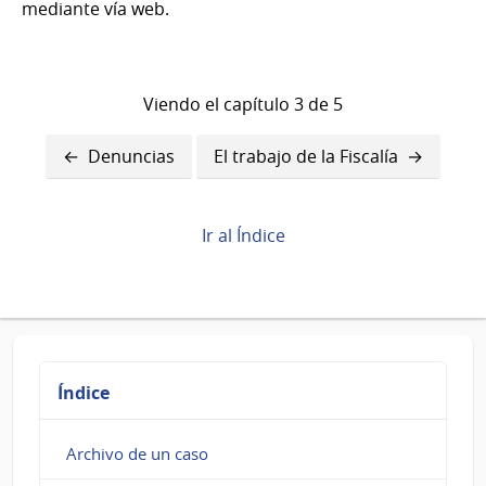
mediante vía web.
Viendo el capítulo 3 de 5
Enlaces
Denuncias
El trabajo de la Fiscalía
transversales
de
Ir al Índice
Book
para
Derechos
de
Índice
víctimas
Archivo de un caso