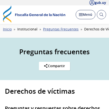
gub.uy
Abrir
Desplegar
Menú
Fiscalía General de la Nación
busc
Ruta
Inicio
Institucional
Preguntas Frecuentes
Derechos de Ví
de
navegación
Preguntas frecuentes
Compartir
Derechos de víctimas
Preguntas y respuestas sobre derechos