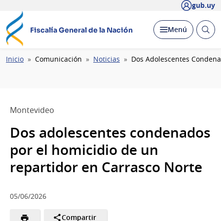
gub.uy
Abrir
Desplegar
Menú
Fiscalía General de la Nación
busc
Ruta
Inicio
Comunicación
Noticias
Dos Adolescentes Condenad
de
navegación
Montevideo
Dos adolescentes condenados
por el homicidio de un
repartidor en Carrasco Norte
05/06/2026
Compartir