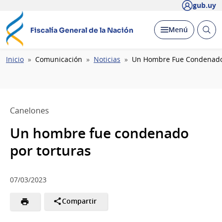
gub.uy
Abrir
Desplegar
Menú
Fiscalía General de la Nación
busc
Ruta
Inicio
Comunicación
Noticias
Un Hombre Fue Condenado 
de
navegación
Canelones
Un hombre fue condenado
por torturas
07/03/2023
Compartir