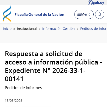
gub.uy
Abrir
Desplegar
Menú
Fiscalía General de la Nación
busc
Ruta
Inicio
Institucional
Información Gestión
Pedidos de Info
de
navegación
Respuesta a solicitud de
acceso a información pública -
Expediente N° 2026-33-1-
00141
Pedidos de Informes
13/03/2026