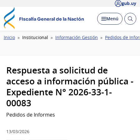
gub.uy
Abrir
Desplegar
Menú
Fiscalía General de la Nación
busc
Ruta
Inicio
Institucional
Información Gestión
Pedidos de Info
de
navegación
Respuesta a solicitud de
acceso a información pública -
Expediente N° 2026-33-1-
00083
Pedidos de Informes
13/03/2026