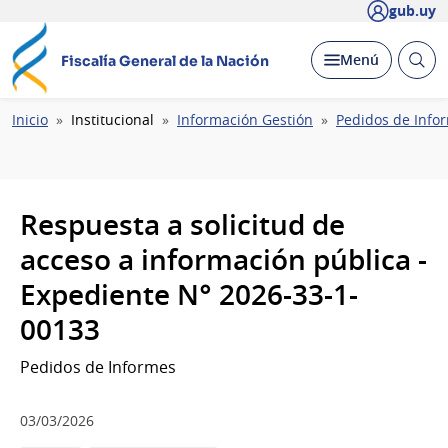
gub.uy
Abrir
Desplegar
Menú
Fiscalía General de la Nación
busc
Ruta
Inicio
Institucional
Información Gestión
Pedidos de Info
de
navegación
Respuesta a solicitud de
acceso a información pública -
Expediente N° 2026-33-1-
00133
Pedidos de Informes
03/03/2026