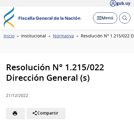
gub.uy
Abrir
Desplegar
Menú
Fiscalía General de la Nación
busc
Ruta
Inicio
Institucional
Normativa
Resolución N° 1.215/022 Di
de
navegación
Resolución N° 1.215/022
Dirección General (s)
21/12/2022
Compartir