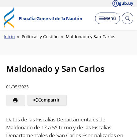
gub.uy
Abrir
Desplegar
Menú
Fiscalía General de la Nación
busc
Ruta
Inicio
Políticas y Gestión
Maldonado y San Carlos
de
navegación
Maldonado y San Carlos
01/05/2023
Compartir
Datos de las Fiscalías Departamentales de
Maldonado de 1º a 5º turno y de las Fiscalías
Departamentales de San Carlos Especializadas en