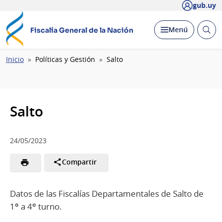
gub.uy
Abrir
Desplegar
Menú
Fiscalía General de la Nación
busc
Ruta
Inicio
Políticas y Gestión
Salto
de
navegación
Salto
24/05/2023
Compartir
Datos de las Fiscalías Departamentales de Salto de
1º a 4º turno.