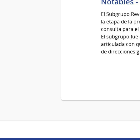
Notables -
14
al
El Subgrupo Revi
13
la etapa de la p
de
consulta para el
Jun
El subgrupo fue 
del
articulada con q
2022
de direcciones g