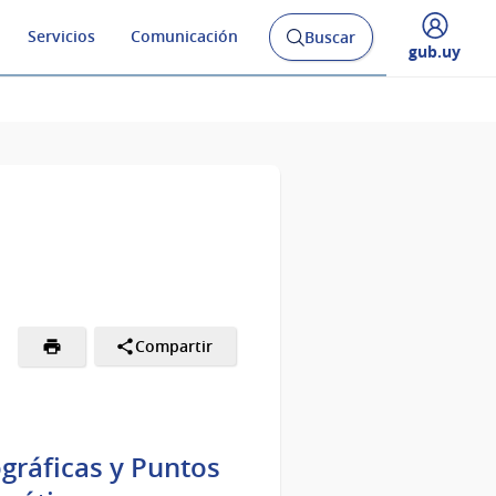
Servicios
Comunicación
Buscar
Abrir
Desplegar
gub.uy
buscador
menú
y
de
Compartir
gráficas y Puntos