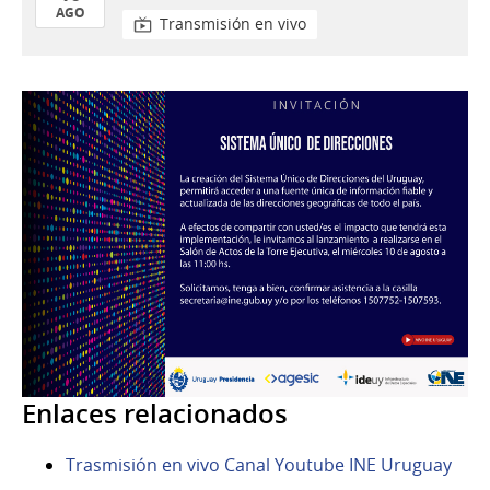
AGO
Transmisión en vivo
10
de
Ago
del
2022
Enlaces relacionados
Trasmisión en vivo Canal Youtube INE Uruguay