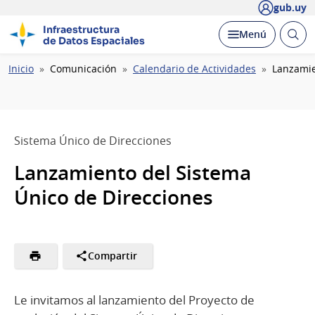
gub.uy
Infraestructura
Abrir
Desplegar
Menú
de Datos Espaciales
busc
Ruta
Inicio
Comunicación
Calendario de Actividades
Lanzamie
de
navegación
Sistema Único de Direcciones
Lanzamiento del Sistema
Único de Direcciones
Compartir
Le invitamos al lanzamiento del Proyecto de