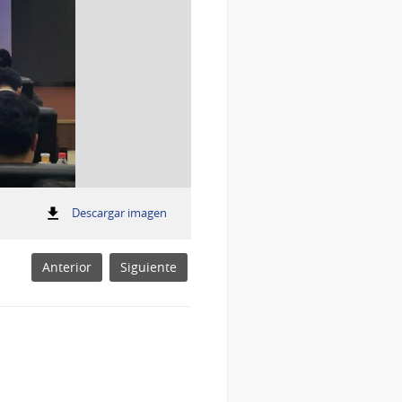
:
Descargar imagen
Ceremonia donación - Pekin
Ceremonia
donación
-
Anterior
Siguiente
Pekin