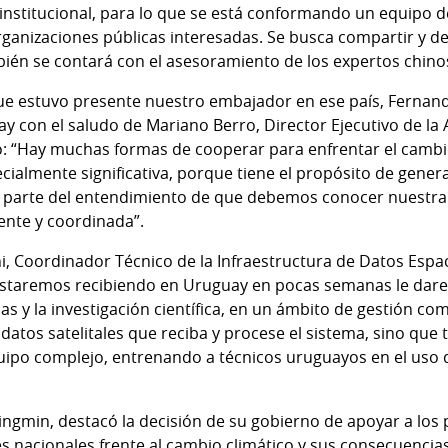
rinstitucional, para lo que se está conformando un equipo d
rganizaciones públicas interesadas. Se busca compartir y de
bién se contará con el asesoramiento de los expertos chino
e estuvo presente nuestro embajador en ese país, Fernando
 con el saludo de Mariano Berro, Director Ejecutivo de la
o: “Hay muchas formas de cooperar para enfrentar el cambio
ialmente significativa, porque tiene el propósito de gener
 parte del entendimiento de que debemos conocer nuestra r
ente y coordinada”.
i, Coordinador Técnico de la Infraestructura de Datos Espac
estaremos recibiendo en Uruguay en pocas semanas le dare
as y la investigación científica, en un ámbito de gestión c
 datos satelitales que reciba y procese el sistema, sino que
uipo complejo, entrenando a técnicos uruguayos en el uso 
Yingmin, destacó la decisión de su gobierno de apoyar a los 
s nacionales frente al cambio climático y sus consecuencias