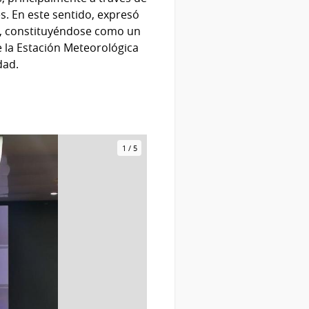
. En este sentido, expresó
o, constituyéndose como un
e la Estación Meteorológica
dad.
1
/
5