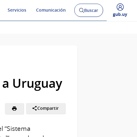
Servicios
Comunicación
Buscar
Abrir
Desplegar
gub.uy
buscador
menú
y
de
l a Uruguay
Compartir
l “Sistema