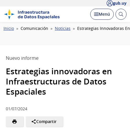
gub.uy
Infraestructura
Abrir
Desplegar
Menú
de Datos Espaciales
busc
Ruta
Inicio
Comunicación
Noticias
Estrategias Innovadoras En
de
navegación
Nuevo informe
Estrategias innovadoras en
Infraestructuras de Datos
Espaciales
01/07/2024
Compartir