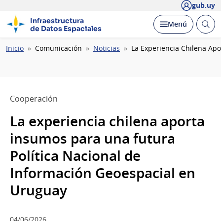
gub.uy
Infraestructura
Abrir
Desplegar
Menú
de Datos Espaciales
busc
Ruta
Inicio
Comunicación
Noticias
La Experiencia Chilena Apo
de
navegación
Cooperación
La experiencia chilena aporta
insumos para una futura
Política Nacional de
Información Geoespacial en
Uruguay
04/06/2026