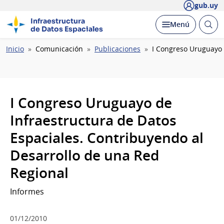
gub.uy
Infraestructura
Abrir
Desplegar
Menú
de Datos Espaciales
busc
Ruta
Inicio
Comunicación
Publicaciones
I Congreso Uruguayo 
de
navegación
I Congreso Uruguayo de
Infraestructura de Datos
Espaciales. Contribuyendo al
Desarrollo de una Red
Regional
Informes
01/12/2010