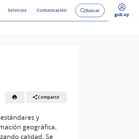
Servicios
Comunicación
Buscar
Abrir
Desplegar
gub.uy
buscador
menú
y
de
Compartir
 estándares y
rmación geográfica.
izando calidad. Se