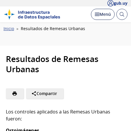
gub.uy
Infraestructura
Abrir
Desplegar
Menú
de Datos Espaciales
busc
Ruta
Inicio
Resultados de Remesas Urbanas
de
navegación
Resultados de Remesas
Urbanas
Compartir
Los controles aplicados a las Remesas Urbanas
fueron:
Ortoimágenes