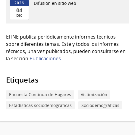
Difusión en sitio web
2026
04
DIC
04
de
El INE publica periódicamente informes técnicos
Dic
sobre diferentes temas. Este y todos los informes
del
técnicos, una vez publicados, pueden consultarse en
2026
la sección
Publicaciones.
Etiquetas
Encuesta Continua de Hogares
Victimización
Estadísticas sociodemográficas
Sociodemográficas