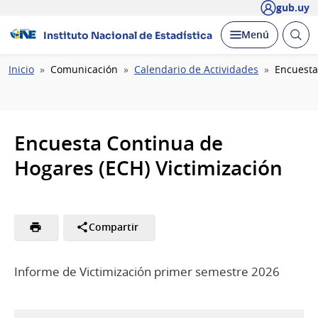
gub.uy
Abrir
Desplegar
Menú
Instituto Nacional de Estadística
busc
Ruta
Inicio
Comunicación
Calendario de Actividades
Encuesta
de
navegación
Encuesta Continua de
Hogares (ECH) Victimización
Compartir
Informe de Victimización primer semestre 2026