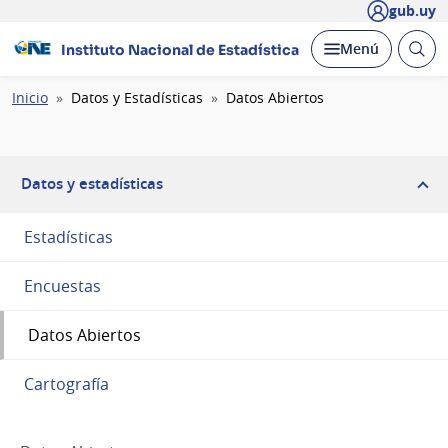
gub.uy
Abrir
Desplegar
Menú
Instituto Nacional de Estadística
busc
Ruta
Inicio
Datos y Estadísticas
Datos Abiertos
de
navegación
Datos y estadísticas
Estadísticas
Encuestas
Datos Abiertos
Cartografía