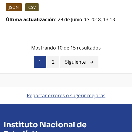
JSON
CSV
Última actualización:
29 de Junio de 2018, 13:13
Mostrando 10 de 15 resultados
Página
1
Página
2
Siguiente
Siguiente
actual
página
Reportar errores o sugerir mejoras
Instituto Nacional de