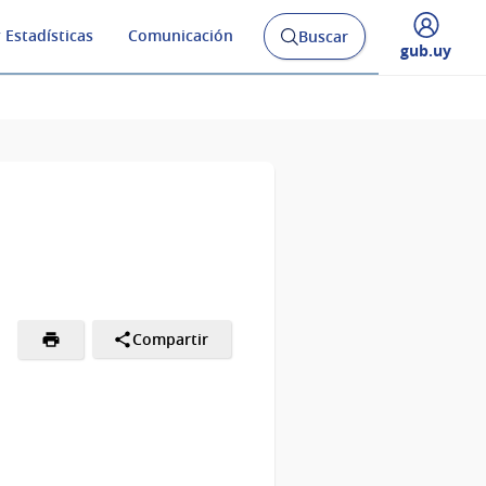
 Estadísticas
Comunicación
Buscar
Abrir
Desplegar
gub.uy
buscador
menú
y
de
Compartir