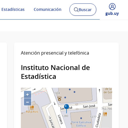
 Estadísticas
Comunicación
Buscar
Abrir
Desplegar
gub.uy
buscador
menú
y
de
Atención presencial y telefónica
Instituto Nacional de
Estadística
+
−