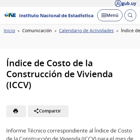
gub.uy
Abrir
Desplegar
Menú
Instituto Nacional de Estadística
busc
Ruta
Inicio
Comunicación
Calendario de Actividades
Índice de
de
navegación
Índice de Costo de la
Construcción de Vivienda
(ICCV)
Compartir
Informe Técnico correspondiente al Índice de Costo
de la Construcción de Vivienda (ICCV) para el mes de