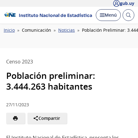
gub.uy
Abrir
Desplegar
Menú
Instituto Nacional de Estadística
busc
Ruta
Inicio
Comunicación
Noticias
Población Preliminar: 3.44
de
navegación
Censo 2023
Población preliminar:
3.444.263 habitantes
27/11/2023
Compartir
El Instituto Nacional de Estadística, presenta los