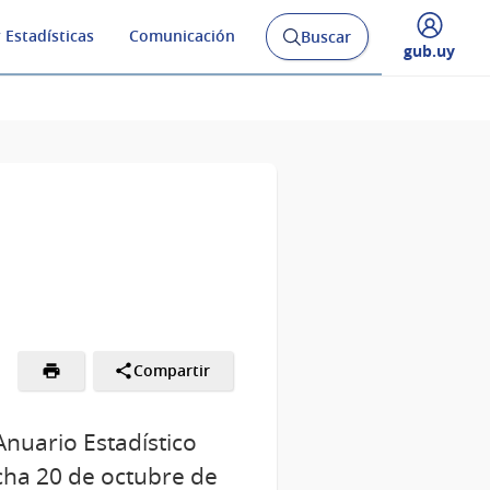
 Estadísticas
Comunicación
Buscar
Abrir
Desplegar
gub.uy
buscador
menú
y
de
Compartir
 Anuario Estadístico
echa 20 de octubre de