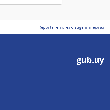
Reportar errores o sugerir mejoras
gub.uy