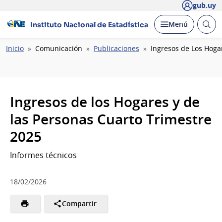
gub.uy
Abrir
Desplegar
Menú
Instituto Nacional de Estadística
busc
Ruta
Inicio
Comunicación
Publicaciones
Ingresos de Los Hoga
de
navegación
Ingresos de los Hogares y de
las Personas Cuarto Trimestre
2025
Informes técnicos
18/02/2026
Compartir