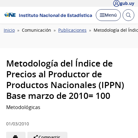
gub.uy
Abrir
Desplegar
Menú
Instituto Nacional de Estadística
busc
Ruta
Inicio
Comunicación
Publicaciones
Metodología del Índi
de
navegación
Metodología del Índice de
Precios al Productor de
Productos Nacionales (IPPN)
Base marzo de 2010= 100
Metodológicas
01/03/2010
Compartir