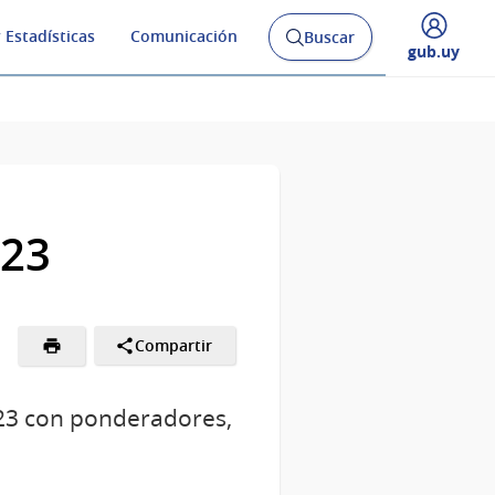
 Estadísticas
Comunicación
Buscar
Abrir
Desplegar
gub.uy
buscador
menú
y
de
023
Compartir
023 con ponderadores,