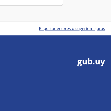
Reportar errores o sugerir mejoras
gub.uy