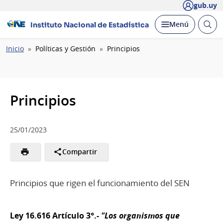
gub.uy
Abrir
Desplegar
Menú
Instituto Nacional de Estadística
busc
Ruta
Inicio
Políticas y Gestión
Principios
de
navegación
Principios
25/01/2023
Compartir
Principios que rigen el funcionamiento del SEN
Ley 16.616 Artículo 3°.
- "Los organismos que