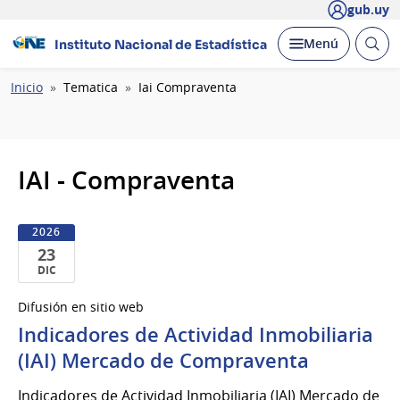
gub.uy
Abrir
Desplegar
Menú
Instituto Nacional de Estadística
busc
Ruta
Inicio
Tematica
Iai Compraventa
de
navegación
IAI - Compraventa
2026
23
DIC
23
Difusión en sitio web
de
Indicadores de Actividad Inmobiliaria
Dic
del
(IAI) Mercado de Compraventa
2026
Indicadores de Actividad Inmobiliaria (IAI) Mercado de