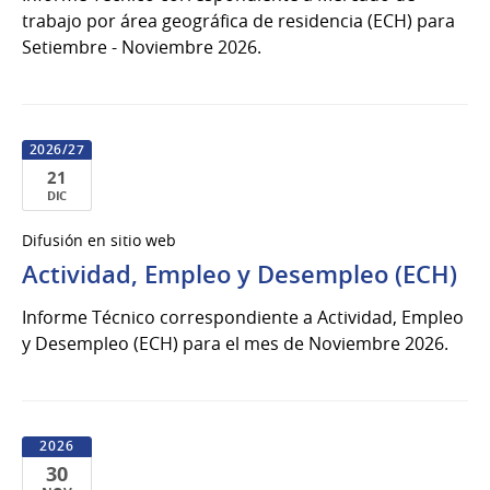
trabajo por área geográfica de residencia (ECH) para
Setiembre - Noviembre 2026.
2026/27
21
DIC
21
Difusión en sitio web
de
Actividad, Empleo y Desempleo (ECH)
Dic
del
Informe Técnico correspondiente a Actividad, Empleo
2026
y Desempleo (ECH) para el mes de Noviembre 2026.
al
21
de
Dic
2026
del
30
2027