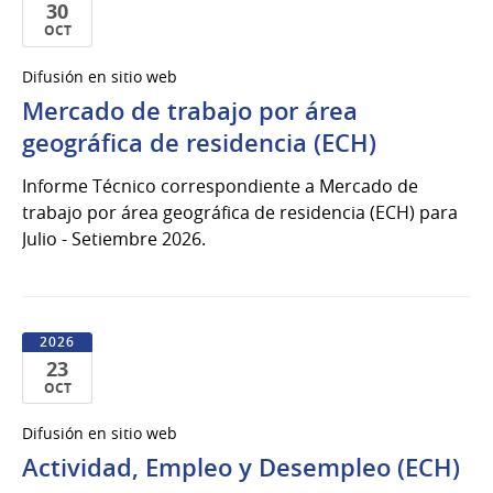
30
OCT
30
Difusión en sitio web
de
Mercado de trabajo por área
Oct
del
geográfica de residencia (ECH)
2026
Informe Técnico correspondiente a Mercado de
trabajo por área geográfica de residencia (ECH) para
Julio - Setiembre 2026.
2026
23
OCT
23
Difusión en sitio web
de
Actividad, Empleo y Desempleo (ECH)
Oct