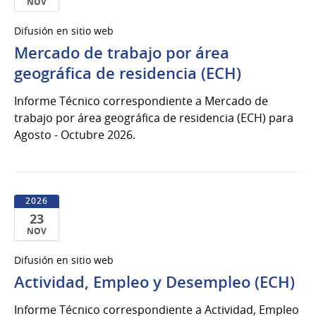
NOV
30
Difusión en sitio web
de
Mercado de trabajo por área
Nov
del
geográfica de residencia (ECH)
2026
Informe Técnico correspondiente a Mercado de
trabajo por área geográfica de residencia (ECH) para
Agosto - Octubre 2026.
2026
23
NOV
23
Difusión en sitio web
de
Actividad, Empleo y Desempleo (ECH)
Nov
del
Informe Técnico correspondiente a Actividad, Empleo