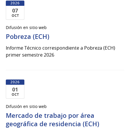
2026
07
OCT
07
Difusión en sitio web
de
Pobreza (ECH)
Oct
del
Informe Técnico correspondiente a Pobreza (ECH)
2026
primer semestre 2026
2026
01
OCT
01
Difusión en sitio web
de
Mercado de trabajo por área
Oct
del
geográfica de residencia (ECH)
2026