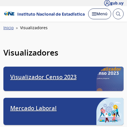
gub.uy
Abrir
Desplegar
Menú
Instituto Nacional de Estadística
busc
Ruta
Inicio
Visualizadores
de
navegación
Visualizadores
Visualizador Censo 2023
Mercado Laboral