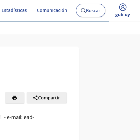
 Estadísticas
Comunicación
Buscar
Abrir
Desplegar
gub.uy
buscador
menú
y
de
Compartir
o
! - e-mail: ead-