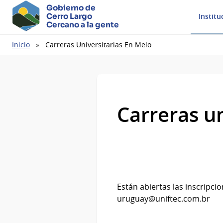
Gobierno de
Cerro Largo
Institu
Cercano a la gente
Ruta
Inicio
Carreras Universitarias En Melo
de
navegación
Carreras un
Están abiertas las inscripci
uruguay@uniftec.com.br