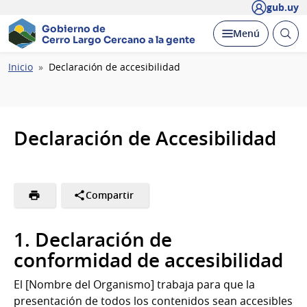
gub.uy
Gobierno de
Abrir
Desplegar
Menú
Cerro Largo
Cercano a la gente
busc
Ruta
Inicio
Declaración de accesibilidad
de
navegación
Declaración de Accesibilidad
Compartir
1. Declaración de
conformidad de accesibilidad
El
[Nombre del Organismo]
trabaja para que la
presentación de todos los contenidos sean accesibles