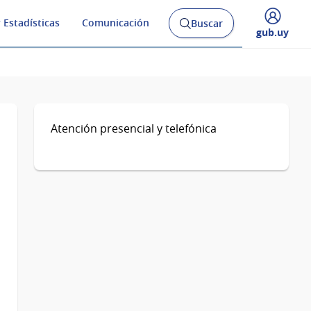
 Estadísticas
Comunicación
Buscar
Abrir
Desplegar
gub.uy
buscador
menú
y
de
Atención presencial y telefónica