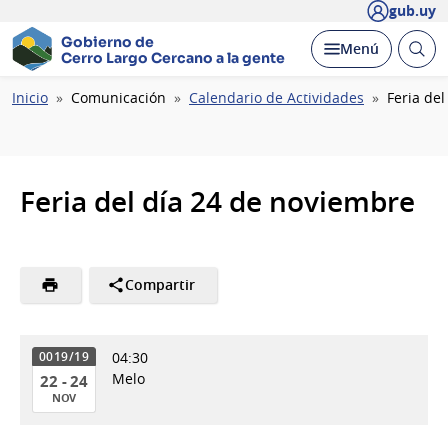
gub.uy
Gobierno de
Abrir
Desplegar
Menú
Cerro Largo
Cercano a la gente
busc
Ruta
Inicio
Comunicación
Calendario de Actividades
Feria de
de
navegación
Feria del día 24 de noviembre
Compartir
04:30
0019/19
Melo
22 - 24
NOV
22
de