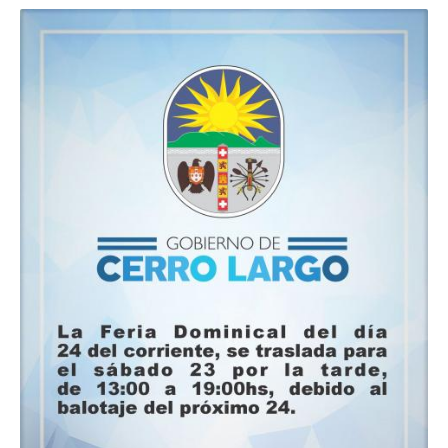
Nov
del
0019
al
24
de
Nov
del
2019