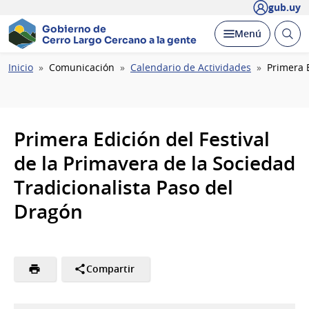
gub.uy
Gobierno de
Abrir
Desplegar
Menú
Cerro Largo
Cercano a la gente
busc
Ruta
Inicio
Comunicación
Calendario de Actividades
Primera 
de
navegación
Primera Edición del Festival
de la Primavera de la Sociedad
Tradicionalista Paso del
Dragón
Compartir