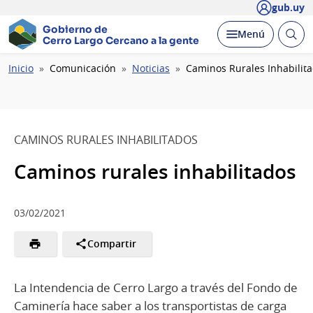
gub.uy
Gobierno de
Abrir
Desplegar
Menú
Cerro Largo
Cercano a la gente
busc
Ruta
Inicio
Comunicación
Noticias
Caminos Rurales Inhabilit
de
navegación
CAMINOS RURALES INHABILITADOS
Caminos rurales inhabilitados
03/02/2021
Compartir
La Intendencia de Cerro Largo a través del Fondo de
Caminería hace saber a los transportistas de carga