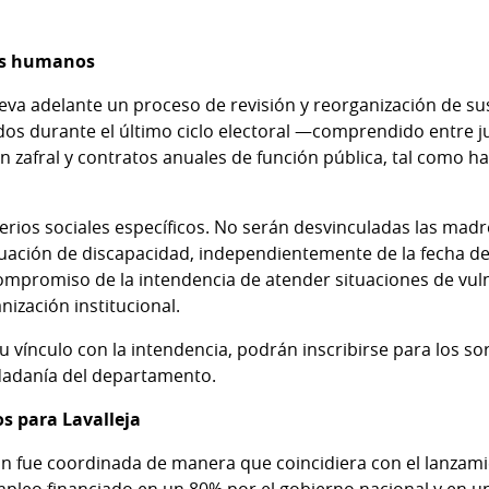
os humanos
 lleva adelante un proceso de revisión y reorganización de 
dos durante el último ciclo electoral —comprendido entre ju
n zafral y contratos anuales de función pública, tal como 
erios sociales específicos. No serán desvinculadas las mad
ituación de discapacidad, independientemente de la fecha de
ompromiso de la intendencia de atender situaciones de vul
ización institucional.
u vínculo con la intendencia, podrán inscribirse para los so
udadanía del departamento.
s para Lavalleja
ón fue coordinada de manera que coincidiera con el lanzam
leo financiado en un 80% por el gobierno nacional y en un