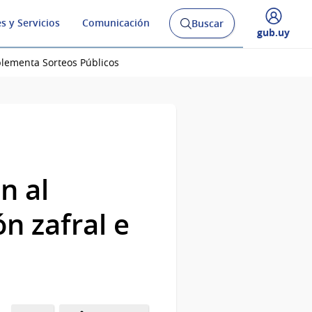
s y Servicios
Comunicación
Buscar
Abrir
Desplegar
gub.uy
buscador
menú
y
de
mplementa Sorteos Públicos
n al
n zafral e