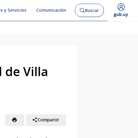
s y Servicios
Comunicación
Buscar
Abrir
Desplegar
gub.uy
buscador
menú
y
de
de Villa
Compartir