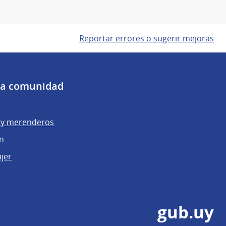
Reportar errores o sugerir mejoras
 la comunidad
y merenderos
ón
ujer
gub.uy