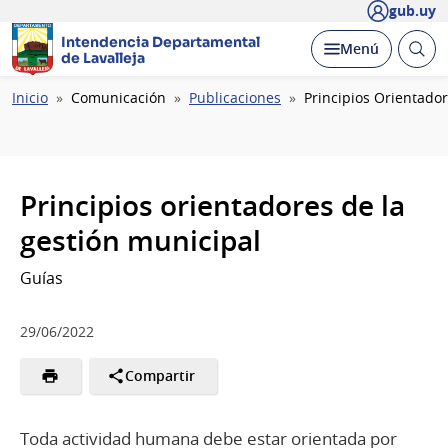
gub.uy
Intendencia Departamental
Abrir
Desplegar
Menú
de Lavalleja
busc
Ruta
Inicio
Comunicación
Publicaciones
Principios Orientado
de
navegación
Principios orientadores de la
gestión municipal
Guías
29/06/2022
Compartir
Toda actividad humana debe estar orientada por