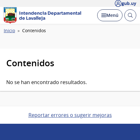
gub.uy
Intendencia Departamental
Abrir
Desplegar
Menú
de Lavalleja
busc
Ruta
Inicio
Contenidos
de
navegación
Contenidos
No se han encontrado resultados.
Reportar errores o sugerir mejoras