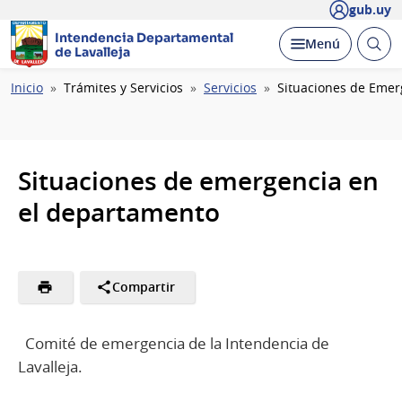
gub.uy
Intendencia Departamental
Abrir
Desplegar
Menú
de Lavalleja
busc
Ruta
Inicio
Trámites y Servicios
Servicios
Situaciones de Emer
de
navegación
Situaciones de emergencia en
el departamento
Compartir
Comité de emergencia de la Intendencia de
Lavalleja.