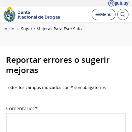
gub.uy
Junta
Abrir
Desplegar
Menú
Nacional de Drogas
busc
Ruta
Inicio
Sugerir Mejoras Para Este Sitio
de
navegación
Reportar errores o sugerir
mejoras
Todos los campos indicados con * son obligatorios
Comentario: *