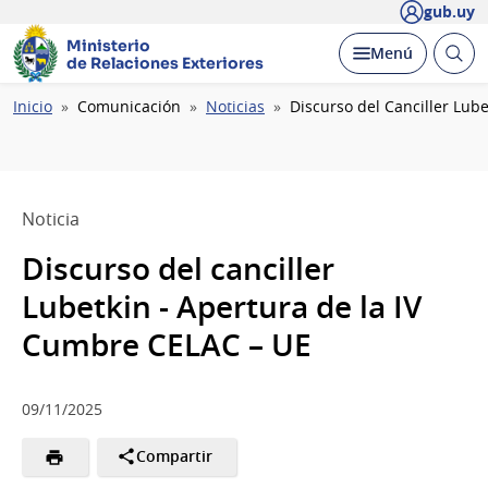
gub.uy
Ministerio
Abrir
Desplegar
Menú
de Relaciones Exteriores
busc
Ruta
Inicio
Comunicación
Noticias
Discurso del Canciller Lub
de
navegación
Noticia
Discurso del canciller
Lubetkin - Apertura de la IV
Cumbre CELAC – UE
09/11/2025
Compartir