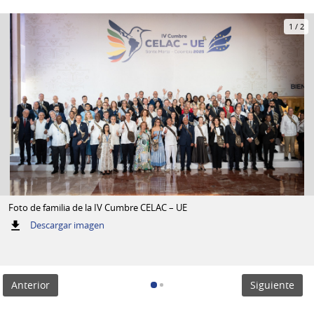
1
/
2
Foto de familia de la IV Cumbre CELAC – UE
:
Descargar imagen
Foto
de
familia
de
Anterior
Siguiente
la
IV
Cumbre