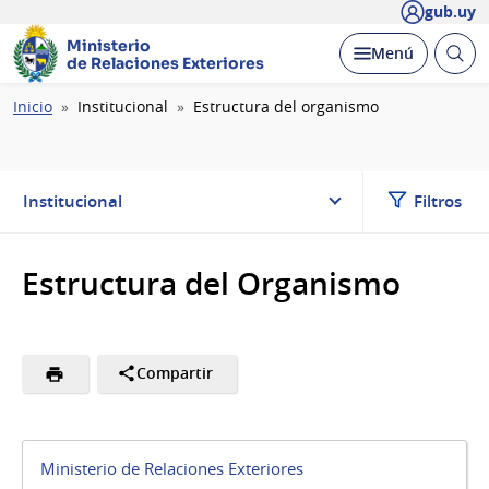
gub.uy
Ministerio
Abrir
Desplegar
Menú
de Relaciones Exteriores
busc
Ruta
Inicio
Institucional
Estructura del organismo
de
navegación
Institucional
Filtros
Estructura del Organismo
Compartir
Ministerio de Relaciones Exteriores