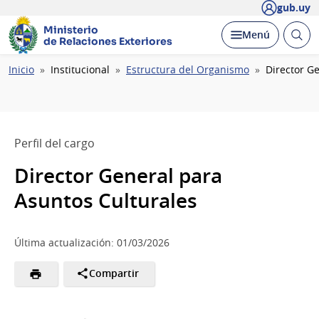
gub.uy
Ministerio
Abrir
Desplegar
Menú
de Relaciones Exteriores
busc
Ruta
Inicio
Institucional
Estructura del Organismo
Director G
de
navegación
Perfil del cargo
Director General para
Asuntos Culturales
Última actualización: 01/03/2026
Compartir